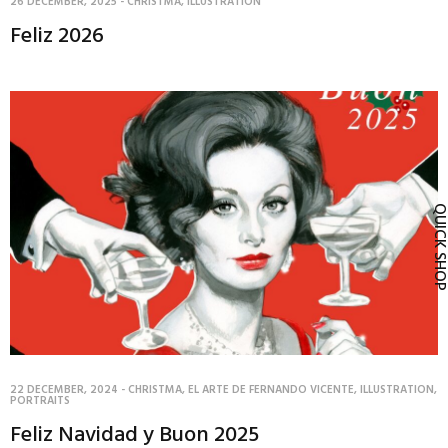
26 DECEMBER, 2025
-
CHRISTMA
,
ILLUSTRATION
Feliz 2026
QUICK SH
22 DECEMBER, 2024
-
CHRISTMA
,
EL ARTE DE FERNANDO VICENTE
,
ILLUSTRATION
,
PORTRAITS
Feliz Navidad y Buon 2025