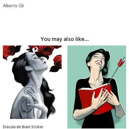
Alberto Gil
You may also like…
This
product
has
multiple
variants.
The
options
may
be
chosen
on
Dracula de Bram Stoker
the