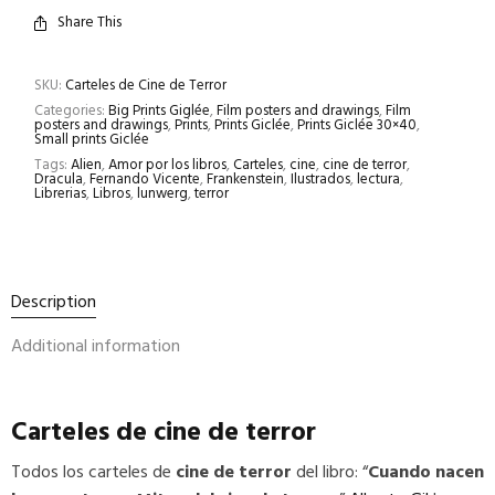
Share This
SKU:
Carteles de Cine de Terror
Categories:
Big Prints Giglée
,
Film posters and drawings
,
Film
posters and drawings
,
Prints
,
Prints Giclée
,
Prints Giclée 30×40
,
Small prints Giclée
Tags:
Alien
,
Amor por los libros
,
Carteles
,
cine
,
cine de terror
,
Dracula
,
Fernando Vicente
,
Frankenstein
,
Ilustrados
,
lectura
,
Librerias
,
Libros
,
lunwerg
,
terror
Description
Additional information
Carteles de cine de terror
Todos los carteles de
cine de terror
del libro: “
Cuando nacen