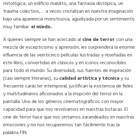
mitológica, un edificio maldito, una fantasía distópica, un
trauma colectivo,… a veces cristalizan en nuestra imaginación
bajo una apariencia monstruosa, agudizada por un sentimiento
muy familiar:
el miedo.
El sexto sentido Fernando Vicente
Sleepy Hollow Fernando Vicente
A quienes siempre se han acercado al
cine de terror
con una
mezcla de escepticismo y aprensión, les sorprenderá la enorme
influencia de las veinticinco películas ilustradas y reseñadas en
este libro, convertidas en clásicos y en iconos reconocibles
para todo el mundo. Su diversidad, sus fuentes de inspiración
(casi siempre literarias), su
calidad artística y técnica
y su
frecuente carácter intemporal, justifican la existencia de fieles
y multitudinarios aficionados a la irrupción del terror en la
pantalla. Uno de los géneros cinematográficos con mayor
capacidad para que nos revolvamos en nuestras butacas. El
cine de terror hace que nos sintamos zarandeados en nuestras
emociones y no nos recuperemos tan fácilmente tras la
palabra FIN.