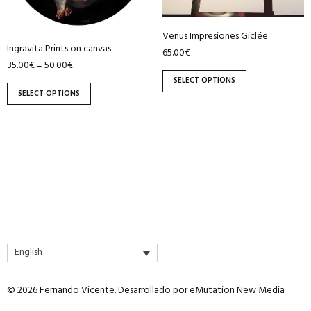
may
may
be
be
Venus Impresiones Giclée
chosen
chosen
Ingravita Prints on canvas
65.00
€
on
on
35.00
€
50.00
€
–
SELECT OPTIONS
the
the
SELECT OPTIONS
product
product
page
page
English
© 2026 Fernando Vicente. Desarrollado por
eMutation New Media