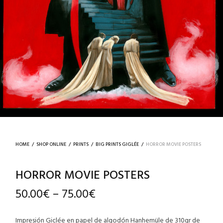
HOME
/
SHOP ONLINE
/
PRINTS
/
BIG PRINTS GIGLÉE
/
HORROR MOVIE POSTERS
HORROR MOVIE POSTERS
50.00
€
75.00
€
–
Impresión Giclée en papel de algodón Hanhemüle de 310gr de