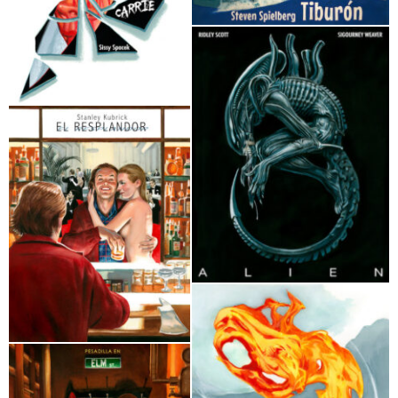
El Exorcista Fernando Vicente
La matanza de Texas Fernando
Vicente
Tiburón Fernando Vicente
Carrie Fernando Vicente