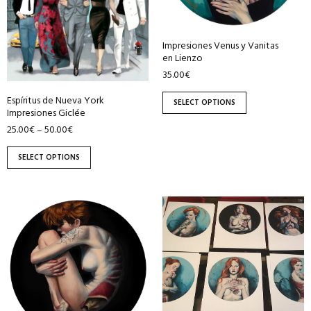
may
may
be
be
Impresiones Venus y Vanitas
chosen
chosen
en Lienzo
on
on
35.00
€
the
the
product
product
Espíritus de Nueva York
SELECT OPTIONS
Impresiones Giclée
page
page
25.00
€
50.00
€
–
SELECT OPTIONS
This
This
product
product
has
has
multiple
multiple
variants.
variants.
The
The
options
options