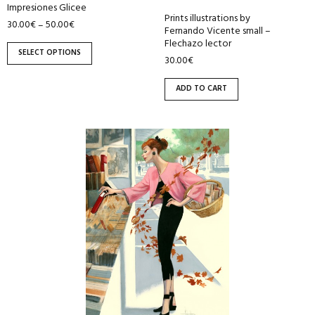
Impresiones Glicee
product
Prints illustrations by
30.00
€
50.00
€
–
page
Fernando Vicente small –
Flechazo lector
SELECT OPTIONS
30.00
€
ADD TO CART