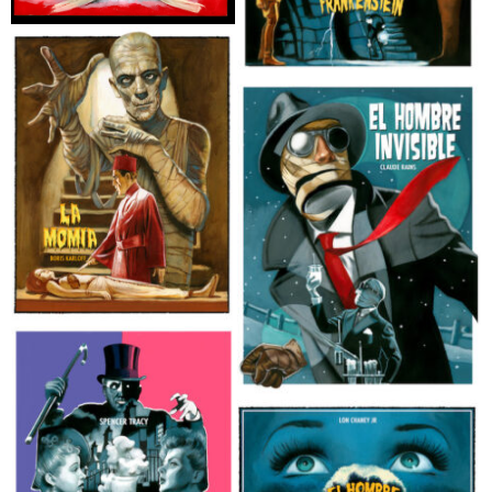
Fernando Vicente
El Fantasma de la ópera Fernando
Vicente
Dracula Fernando Vicente
El Doctor Frankenstein Fernando
Vicente