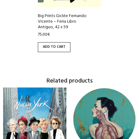
Big Prints Giclée Fernando
Vicente – Feria Libro
Antiguo, 42 x 59
75.00
€
ADD TO CART
Related products
This
This
product
product
has
has
multiple
multiple
variants.
variants.
The
The
options
options