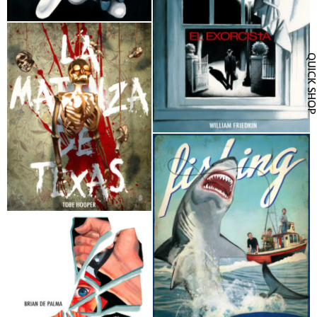
Vicente
QUICK SH
La semilla del diablo Fernando
Vicente
La Naranja Mecánica Fernando
Vicente