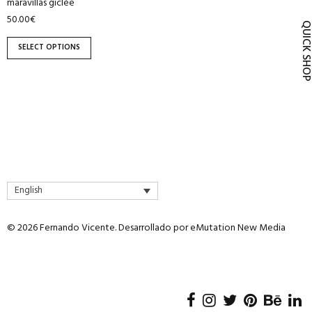
maravillas giclée
product
50.00
€
page
QUICK SH
SELECT OPTIONS
English
© 2026 Fernando Vicente. Desarrollado por
eMutation New Media