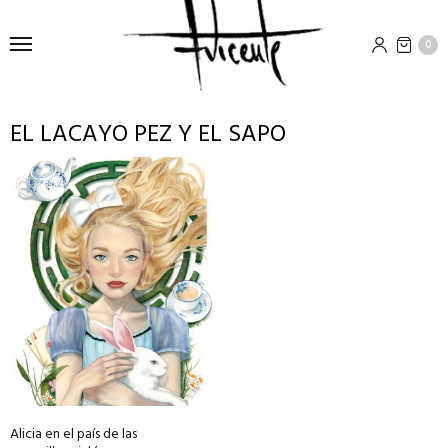
0
EL LACAYO PEZ Y EL SAPO
This
product
has
multiple
variants.
The
options
may
be
chosen
on
Alicia en el país de las
the