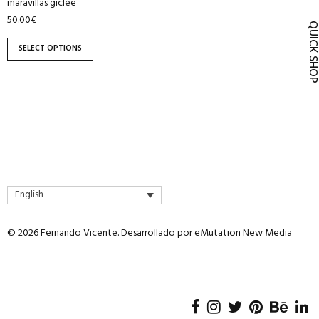
maravillas giclée
product
50.00
€
page
QUICK SH
SELECT OPTIONS
English
© 2026 Fernando Vicente. Desarrollado por
eMutation New Media