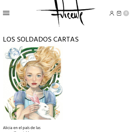
0
LOS SOLDADOS CARTAS
This
product
has
multiple
variants.
The
options
may
be
chosen
on
Alicia en el país de las
the