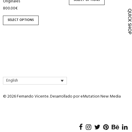
SELECT OPTIONS
Originales
product
product
800.00
€
page
page
QUICK SH
SELECT OPTIONS
English
© 2026 Fernando Vicente. Desarrollado por
eMutation New Media