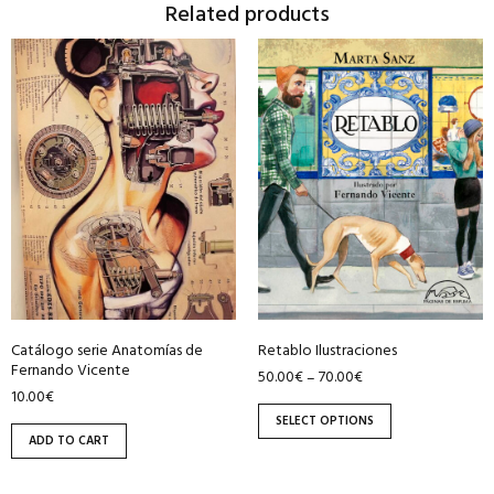
Related products
This
product
has
multiple
variants.
The
options
may
be
chosen
on
Catálogo serie Anatomías de
Retablo Ilustraciones
the
Fernando Vicente
50.00
€
70.00
€
–
product
10.00
€
page
SELECT OPTIONS
ADD TO CART