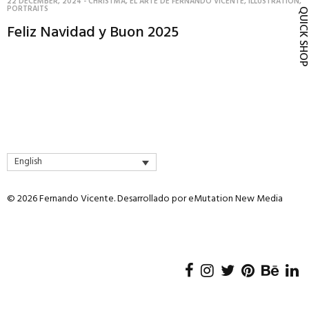
22 DECEMBER, 2024
-
CHRISTMA
,
EL ARTE DE FERNANDO VICENTE
,
ILLUSTRATION
,
PORTRAITS
QUICK SH
Feliz Navidad y Buon 2025
English
© 2026 Fernando Vicente. Desarrollado por
eMutation New Media