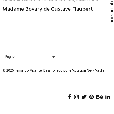
4 MARCH, 2021
-
ILLUSTRATED BOOOK
,
ILLUSTRATION
,
MADAME BOVARY
QUICK SH
Madame Bovary de Gustave Flaubert
English
© 2026 Fernando Vicente. Desarrollado por
eMutation New Media