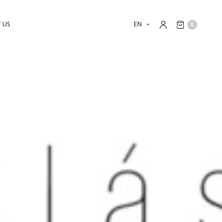
 US
EN
0