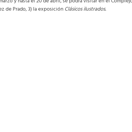
marzo y hasta el 20 de abril, se podrá visitar en el Complejo
ez de Prado, 3) la exposición
Clásicos ilustrados.
 compuesta por más de 200 ilustraciones originales, realiz
para la ilustración de relatos clásicos de la literatura uni
0 años, como
Drácula
,
Peter Pan
,
Alicia a través del espejo
o
 otros.
osición es libre y gratuito, el horario es de lunes a viernes d
 y festivos de 11 a 15.
Clásicos ilustrados
Clásicos ilustrados
Exposición
Exposició