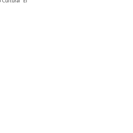
 Cultural “El
adas por
versal publicados
Cumbres
e 11 a 19.
n