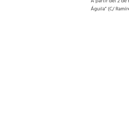
A partir del 2 de 
Águila” (C/ Ramír
Esta muestra está
Fernando Vicente 
en los últimos 1
Borrascosas
entre
El acceso a la exp
Sábados, domingos